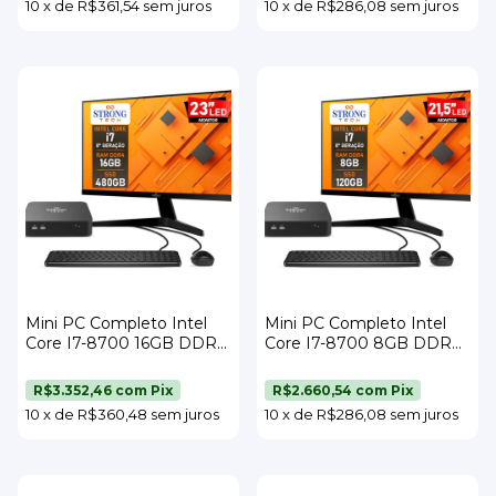
10
x
de
R$361,54
sem juros
10
x
de
R$286,08
sem juros
Mini PC Completo Intel
Mini PC Completo Intel
Core I7-8700 16GB DDR4
Core I7-8700 8GB DDR4
SSD 480GB Wi-Fi Monitor
SSD 120GB Wi-Fi Monitor
23" Teclado e Mouse
21,5" Teclado e Mouse
R$3.352,46
com
Pix
R$2.660,54
com
Pix
Strong Tech
Strong Tech
10
x
de
R$360,48
sem juros
10
x
de
R$286,08
sem juros