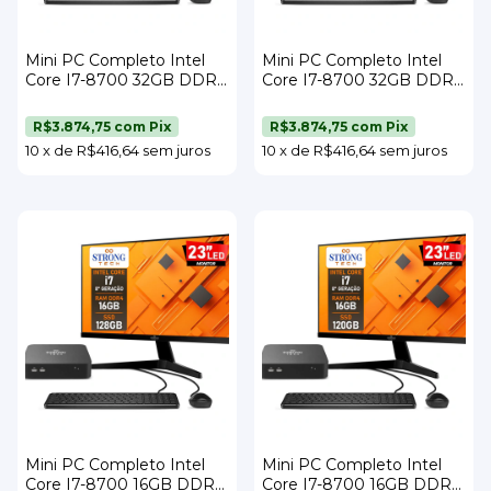
Mini PC Completo Intel
Mini PC Completo Intel
Core I7-8700 32GB DDR4
Core I7-8700 32GB DDR4
SSD 256GB Wi-Fi Monitor
SSD 240GB Wi-Fi Monitor
21,5" Teclado e Mouse
21,5" Teclado e Mouse
R$3.874,75
com
Pix
R$3.874,75
com
Pix
Strong Tech
Strong Tech
10
x
de
R$416,64
sem juros
10
x
de
R$416,64
sem juros
Mini PC Completo Intel
Mini PC Completo Intel
Core I7-8700 16GB DDR4
Core I7-8700 16GB DDR4