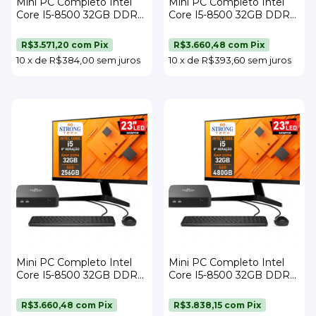
Mini PC Completo Intel
Mini PC Completo Intel
Core I5-8500 32GB DDR4
Core I5-8500 32GB DDR4
SSD 128GB Wi-Fi Monitor
SSD 240GB Wi-Fi Monitor
23" Teclado e Mouse
23" Teclado e Mouse
R$3.571,20
com
Pix
R$3.660,48
com
Pix
Strong Tech
Strong Tech
10
x
de
R$384,00
sem juros
10
x
de
R$393,60
sem juros
Mini PC Completo Intel
Mini PC Completo Intel
Core I5-8500 32GB DDR4
Core I5-8500 32GB DDR4
SSD 256GB Wi-Fi Monitor
SSD 480GB Wi-Fi Monitor
23" Teclado e Mouse
23" Teclado e Mouse
R$3.660,48
com
Pix
R$3.838,15
com
Pix
Strong Tech
Strong Tech