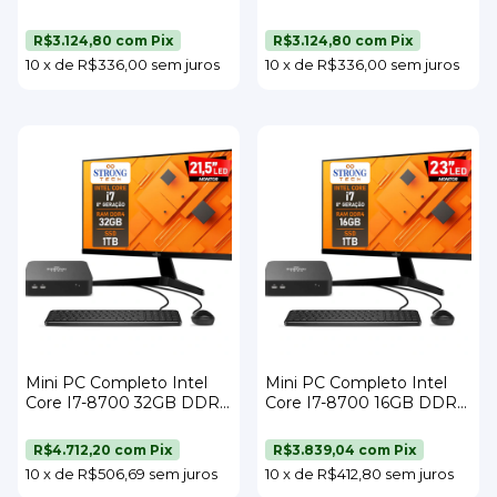
SSD 128GB Wi-Fi Monitor
SSD 120GB Wi-Fi Monitor
23" Teclado e Mouse
23" Teclado e Mouse
R$3.124,80
com
Pix
R$3.124,80
com
Pix
Strong Tech
Strong Tech
10
x
de
R$336,00
sem juros
10
x
de
R$336,00
sem juros
Mini PC Completo Intel
Mini PC Completo Intel
Core I7-8700 32GB DDR4
Core I7-8700 16GB DDR4
SSD 1TB Wi-Fi Monitor
SSD 1TB Wi-Fi Monitor 23"
21,5" Teclado e Mouse
Teclado e Mouse Strong
R$4.712,20
com
Pix
R$3.839,04
com
Pix
Strong Tech
Tech
10
x
de
R$506,69
sem juros
10
x
de
R$412,80
sem juros