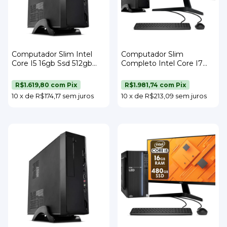
Computador Slim Intel
Computador Slim
Core I5 16gb Ssd 512gb
Completo Intel Core I7
Strong Tech
16gb Ssd 256gb Monitor
21,5" Teclado e Mouse
R$1.619,80
com
Pix
R$1.981,74
com
Pix
Strong Tech
10
x
de
R$174,17
sem juros
10
x
de
R$213,09
sem juros