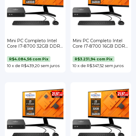
Mini PC Completo Intel
Mini PC Completo Intel
Core I7-8700 32GB DDR4
Core I7-8700 16GB DDR4
SSD 480GB Wi-Fi Monitor
SSD 240GB Wi-Fi Monitor
21,5" Teclado e Mouse
23" Teclado e Mouse
R$4.084,56
com
Pix
R$3.231,94
com
Pix
Strong Tech
Strong Tec
10
x
de
R$439,20
sem juros
10
x
de
R$347,52
sem juros