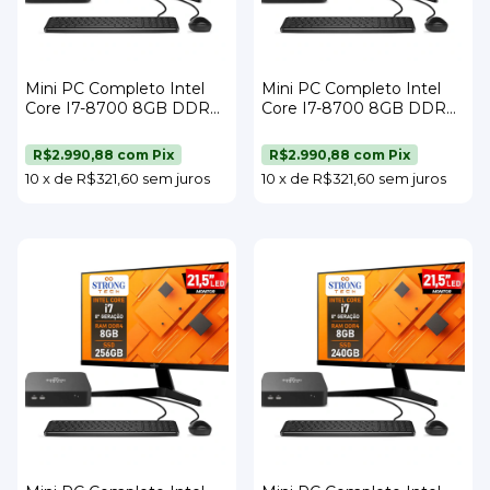
Mini PC Completo Intel
Mini PC Completo Intel
Core I7-8700 8GB DDR4
Core I7-8700 8GB DDR4
SSD 512GB Wi-Fi Monitor
SSD 480GB Wi-Fi Monitor
21,5" Teclado e Mouse
21,5" Teclado e Mouse
R$2.990,88
com
Pix
R$2.990,88
com
Pix
Strong Tech
Strong Tech
10
x
de
R$321,60
sem juros
10
x
de
R$321,60
sem juros