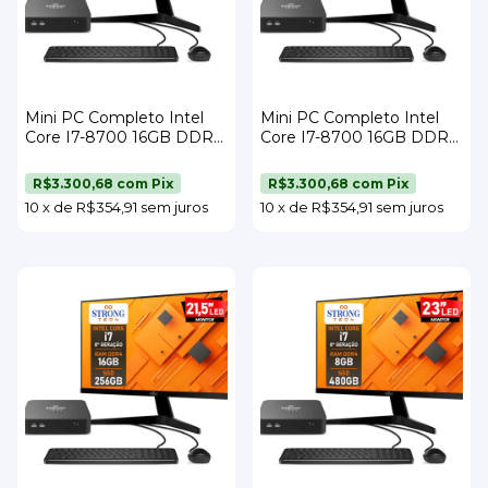
Mini PC Completo Intel
Mini PC Completo Intel
Core I7-8700 16GB DDR4
Core I7-8700 16GB DDR4
SSD 512GB Wi-Fi Monitor
SSD 480GB Wi-Fi Monitor
21,5" Teclado e Mouse
21,5" Teclado e Mouse
R$3.300,68
com
Pix
R$3.300,68
com
Pix
Strong Tech
Strong Tech
10
x
de
R$354,91
sem juros
10
x
de
R$354,91
sem juros