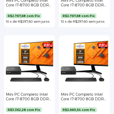
Mini PC Completo Intel
Mini PC Completo Intel
Core I7-8700 8GB DDR4
Core I7-8700 8GB DDR4
SSD 256GB Wi-Fi Monitor
SSD 240GB Wi-Fi Monitor
21,5" Teclado e Mouse
21,5" Teclado e Mouse
R$2.767,68
com
Pix
R$2.767,68
com
Pix
Strong Tech
Strong Tech
10
x
de
R$297,60
sem juros
10
x
de
R$297,60
sem juros
Mini PC Completo Intel
Mini PC Completo Intel
Core I7-8700 8GB DDR4
Core I7-8700 8GB DDR4
SSD 1TB Wi-Fi Monitor
SSD 128GB Wi-Fi Monitor
21,5" Teclado e Mouse
21,5" Teclado e Mouse
R$3.362,28
com
Pix
R$2.660,54
com
Pix
Strong Tech
Strong Tech