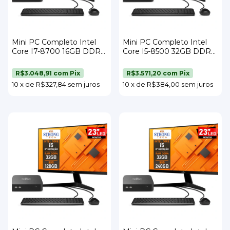
Mini PC Completo Intel
Mini PC Completo Intel
Core I7-8700 16GB DDR4
Core I5-8500 32GB DDR4
SSD 120GB Wi-Fi Monitor
SSD 120GB Wi-Fi Monitor
21,5" Teclado e Mouse
23" Teclado e Mouse
R$3.048,91
com
Pix
R$3.571,20
com
Pix
Strong Tech
Strong Tech
10
x
de
R$327,84
sem juros
10
x
de
R$384,00
sem juros