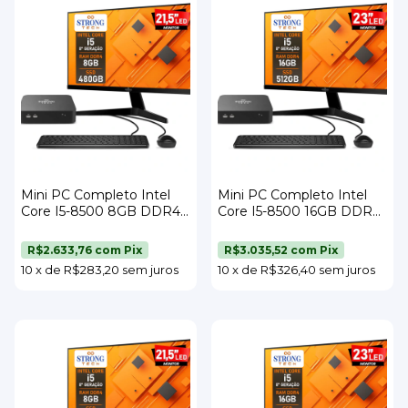
Mini PC Completo Intel
Mini PC Completo Intel
Core I5-8500 8GB DDR4
Core I5-8500 16GB DDR4
SSD 480GB Wi-Fi Monitor
SSD 512GB Wi-Fi Monitor
21,5" Teclado e Mouse
23" Teclado e Mouse
R$2.633,76
com
Pix
R$3.035,52
com
Pix
Strong Tech
Strong Tech
10
x
de
R$283,20
sem juros
10
x
de
R$326,40
sem juros