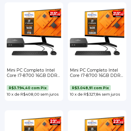
Mini PC Completo Intel
Mini PC Completo Intel
Core I7-8700 16GB DDR4
Core I7-8700 16GB DDR4
SSD 1TB Wi-Fi Monitor
SSD 128GB Wi-Fi Monitor
21,5" Teclado e Mouse
21,5" Teclado e Mouse
R$3.794,40
com
Pix
R$3.048,91
com
Pix
Strong Tech
Strong Tech
10
x
de
R$408,00
sem juros
10
x
de
R$327,84
sem juros