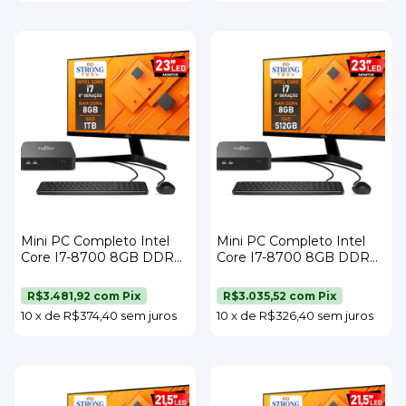
Mini PC Completo Intel
Mini PC Completo Intel
Core I7-8700 8GB DDR4
Core I7-8700 8GB DDR4
SSD 1TB Wi-Fi Monitor 23"
SSD 512GB Wi-Fi Monitor
Teclado e Mouse Strong
23" Teclado e Mouse
R$3.481,92
com
Pix
R$3.035,52
com
Pix
Tech
Strong Tech
10
x
de
R$374,40
sem juros
10
x
de
R$326,40
sem juros