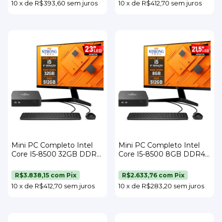
10
x
de
R$393,60
sem juros
10
x
de
R$412,70
sem juros
Mini PC Completo Intel
Mini PC Completo Intel
Core I5-8500 32GB DDR4
Core I5-8500 8GB DDR4
SSD 512GB Wi-Fi Monitor
SSD 512GB Wi-Fi Monitor
23" Teclado e Mouse
21,5" Teclado e Mouse
R$3.838,15
com
Pix
R$2.633,76
com
Pix
Strong Tech
Strong Tech
10
x
de
R$412,70
sem juros
10
x
de
R$283,20
sem juros