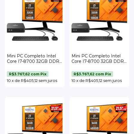
Mini PC Completo Intel
Mini PC Completo Intel
Core I7-8700 32GB DDR4
Core I7-8700 32GB DDR4
SSD 128GB Wi-Fi Monitor
SSD 120GB Wi-Fi Monitor
21,5" Teclado e Mouse
21,5" Teclado e Mouse
R$3.767,62
com
Pix
R$3.767,62
com
Pix
Strong Tech
Strong Tech
10
x
de
R$405,12
sem juros
10
x
de
R$405,12
sem juros