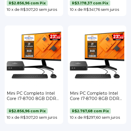
23" Teclado e Mouse
21,5" Teclado e Mouse
R$2.856,96
com
Pix
R$3.178,37
com
Pix
Strong Tech
Strong Tech
10
x
de
R$307,20
sem juros
10
x
de
R$341,76
sem juros
Mini PC Completo Intel
Mini PC Completo Intel
Core I7-8700 8GB DDR4
Core I7-8700 8GB DDR4
SSD 240GB Wi-Fi Monitor
SSD 128GB Wi-Fi Monitor
23" Teclado e Mouse
23" Teclado e Mouse
R$2.856,96
com
Pix
R$2.767,68
com
Pix
Strong Tech
Strong Tech
10
x
de
R$307,20
sem juros
10
x
de
R$297,60
sem juros