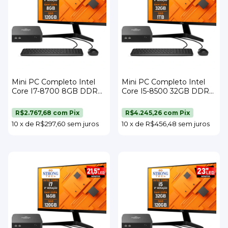
Mini PC Completo Intel
Mini PC Completo Intel
Core I7-8700 8GB DDR4
Core I5-8500 32GB DDR4
SSD 120GB Wi-Fi Monitor
SSD 1TB Wi-Fi Monitor 23"
23" Teclado e Mouse
Teclado e Mouse Strong
R$2.767,68
com
Pix
R$4.245,26
com
Pix
Strong Tech
Tech
10
x
de
R$297,60
sem juros
10
x
de
R$456,48
sem juros