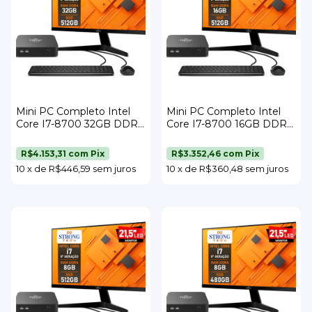
Mini PC Completo Intel
Mini PC Completo Intel
Core I7-8700 32GB DDR4
Core I7-8700 16GB DDR4
SSD 512GB Wi-Fi Monitor
SSD 512GB Wi-Fi Monitor
23" Teclado e Mouse
23" Teclado e Mouse
R$4.153,31
com
Pix
R$3.352,46
com
Pix
Strong Tech
Strong Tech
10
x
de
R$446,59
sem juros
10
x
de
R$360,48
sem juros