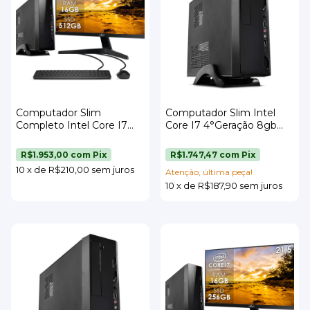
Computador Slim
Computador Slim Intel
Completo Intel Core I7
Core I7 4°Geração 8gb
16gb Ssd 512gb Teclado
Ssd 512gb Windows 11 Pro
Mouse e Monitor 19"
Strong Tech
R$1.953,00
com
Pix
R$1.747,47
com
Pix
Strong Tech
10
x
de
R$210,00
sem juros
Atenção, última peça!
10
x
de
R$187,90
sem juros