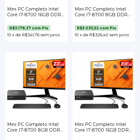
Mini PC Completo Intel
Mini PC Completo Intel
Core I7-8700 16GB DDR4
Core I7-8700 8GB DDR4
SSD 256GB Wi-Fi Monitor
SSD 480GB Wi-Fi Monitor
21,5" Teclado e Mouse
23" Teclado e Mouse
R$3.178,37
com
Pix
R$3.035,52
com
Pix
Strong Tech
Strong Tech
10
x
de
R$341,76
sem juros
10
x
de
R$326,40
sem juros
Mini PC Completo Intel
Mini PC Completo Intel
Core I7-8700 8GB DDR4
Core I7-8700 16GB DDR4
SSD 256GB Wi-Fi Monitor
SSD 240GB Wi-Fi Monitor