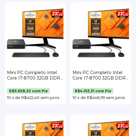
Mini PC Completo Intel
Mini PC Completo Intel
Core I7-8700 32GB DDR4
Core I7-8700 32GB DDR4
SSD 256GB Wi-Fi Monitor
SSD 480GB Wi-Fi Monitor
23" Teclado e Mouse
23" Teclado e Mouse
R$3.928,32
com
Pix
R$4.153,31
com
Pix
Strong Tech
Strong Tech
10
x
de
R$422,40
sem juros
10
x
de
R$446,59
sem juros