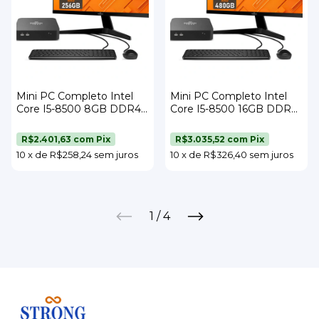
Mini PC Completo Intel
Mini PC Completo Intel
Core I5-8500 8GB DDR4
Core I5-8500 16GB DDR4
SSD 256GB Wi-Fi Monitor
SSD 480GB Wi-Fi Monitor
21,5" Teclado e Mouse
23" Teclado e Mouse
R$2.401,63
com
Pix
R$3.035,52
com
Pix
Strong Tech
Strong Tech
10
x
de
R$258,24
sem juros
10
x
de
R$326,40
sem juros
1
/
4