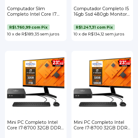
Computador Slim
Computador Completo I5
Completo Intel Core I7
16gb Ssd 480gb Monitor
16gb Ssd 480gb Strong
17 Strong Tech
Tech
R$1.760,99
com
Pix
R$1.247,31
com
Pix
10
x
de
R$189,35
sem juros
10
x
de
R$134,12
sem juros
Mini PC Completo Intel
Mini PC Completo Intel
Core I7-8700 32GB DDR4
Core I7-8700 32GB DDR4
SSD 1TB Wi-Fi Monitor 23"
SSD 120GB Wi-Fi Monitor