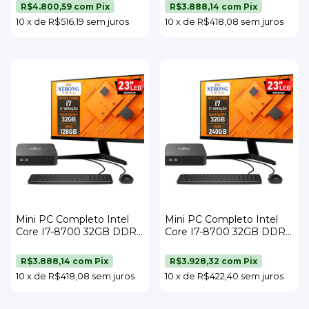
Teclado e Mouse Strong
23" Teclado e Mouse
R$4.800,59
com
Pix
R$3.888,14
com
Pix
Tech
Strong Tech
10
x
de
R$516,19
sem juros
10
x
de
R$418,08
sem juros
Mini PC Completo Intel
Mini PC Completo Intel
Core I7-8700 32GB DDR4
Core I7-8700 32GB DDR4
SSD 128GB Wi-Fi Monitor
SSD 240GB Wi-Fi Monitor
23" Teclado e Mouse
23" Teclado e Mouse
R$3.888,14
com
Pix
R$3.928,32
com
Pix
Strong Tech
Strong Tech
10
x
de
R$418,08
sem juros
10
x
de
R$422,40
sem juros