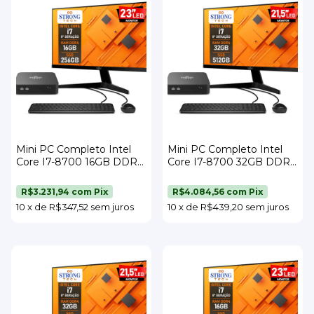
Mini PC Completo Intel
Mini PC Completo Intel
Core I7-8700 16GB DDR4
Core I7-8700 32GB DDR4
SSD 256GB Wi-Fi Monitor
SSD 512GB Wi-Fi Monitor
23" Teclado e Mouse
21,5" Teclado e Mouse
R$3.231,94
com
Pix
R$4.084,56
com
Pix
Strong Tech
Strong Tech
10
x
de
R$347,52
sem juros
10
x
de
R$439,20
sem juros