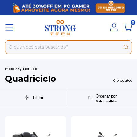
0
Início
>
Quadriciclo
Quadriciclo
6 produtos
Ordenar por:
Filtrar
Mais vendidos