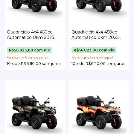
Quadriciclo 4x4 450cc
Quadriciclo 4x4 450cc
Automático 0km 2025
Automático 0km 2025
Preto L2f Motors
Laranja L2f Motors
R$56.823,00
com
Pix
R$56.823,00
com
Pix
Só restam
5
em estoque!
Só restam
5
em estoque!
10
x
de
R$6.110,00
sem juros
10
x
de
R$6.110,00
sem juros