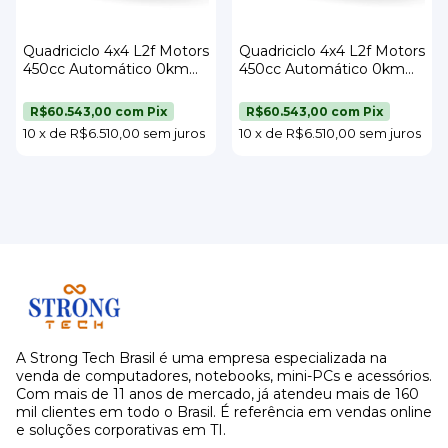
Quadriciclo 4x4 L2f Motors
Quadriciclo 4x4 L2f Motors
450cc Automático 0km
450cc Automático 0km
2025 Verde Camuflado +
2025 Laranja + Kit Baú E
Kit Baú E Acessórios
Acessórios Completo
R$60.543,00
com
Pix
R$60.543,00
com
Pix
Completo
10
x
de
R$6.510,00
sem juros
10
x
de
R$6.510,00
sem juros
A Strong Tech Brasil é uma empresa especializada na
venda de computadores, notebooks, mini-PCs e acessórios.
Com mais de 11 anos de mercado, já atendeu mais de 160
mil clientes em todo o Brasil. É referência em vendas online
e soluções corporativas em TI.