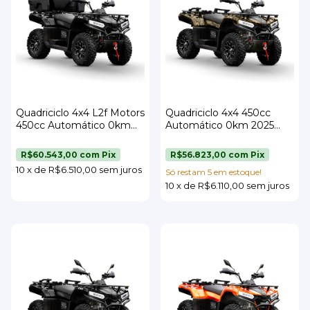
Quadriciclo 4x4 L2f Motors
Quadriciclo 4x4 450cc
450cc Automático 0km
Automático 0km 2025
2025 Preto + Kit Baú E
Camuflado L2f Motors
Acessórios Completo
R$60.543,00
com
Pix
R$56.823,00
com
Pix
10
x
de
R$6.510,00
sem juros
Só restam
5
em estoque!
10
x
de
R$6.110,00
sem juros