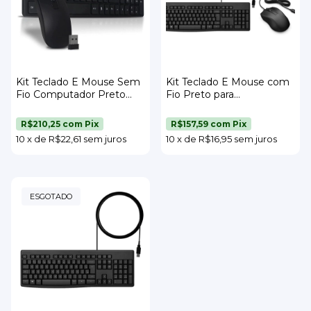
Kit Teclado E Mouse Sem
Kit Teclado E Mouse com
Fio Computador Preto
Fio Preto para
Strong Tech
Computador Strong Tech
R$210,25
com
Pix
R$157,59
com
Pix
10
x
de
R$22,61
sem juros
10
x
de
R$16,95
sem juros
ESGOTADO