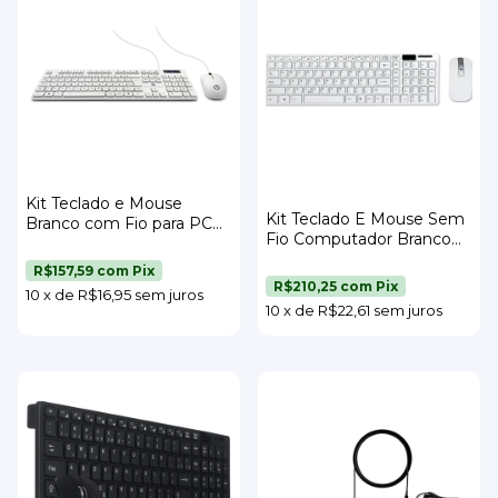
Kit Teclado e Mouse
Kit Teclado E Mouse Sem
Branco com Fio para PC
Fio Computador Branco
Computador Strong Tech
Strong Tech
R$157,59
com
Pix
R$210,25
com
Pix
10
x
de
R$16,95
sem juros
10
x
de
R$22,61
sem juros