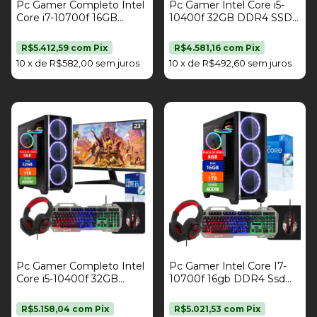
Pc Gamer Completo Intel
Pc Gamer Intel Core i5-
Core i7-10700f 16GB
10400f 32GB DDR4 SSD
DDR4 SSD 1TB Radeon
1TB Radeon Rx 580 8GB
RX 580 8GB Fonte 400w
Fonte 400W Kit Gamer
R$5.412,59
com
Pix
R$4.581,16
com
Pix
Monitor 19" Kit Gamer
Strong Tech
10
x
de
R$582,00
sem juros
10
x
de
R$492,60
sem juros
Strong Tech
Pc Gamer Completo Intel
Pc Gamer Intel Core I7-
Core i5-10400f 32GB
10700f 16gb DDR4 Ssd
DDR4 SSD 1TB Radeon
1tb Radeon Rx 580 8GB
RX 580 8GB Fonte 400w
Kit Gamer Strong Tech
R$5.158,04
com
Pix
R$5.021,53
com
Pix
Monitor 23" Kit Gamer