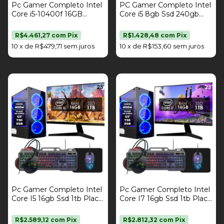
Pc Gamer Completo Intel
PC Gamer Completo Intel
Core i5-10400f 16GB
Core i5 8gb Ssd 240gb
DDR4 SSD 1TB Radeon
Monitor 19" Kit Gamer
RX 580 8GB Fonte 400w
Strong Tech
R$4.461,27
com
Pix
R$1.428,48
com
Pix
Monitor 19" Kit Gamer
10
x
de
R$479,71
sem juros
10
x
de
R$153,60
sem juros
Strong Tech
Pc Gamer Completo Intel
Pc Gamer Completo Intel
Core I5 16gb Ssd 1tb Placa
Core I7 16gb Ssd 1tb Placa
De Vídeo Gt 730 2gb Kit
De Vídeo Gt 730 2gb Kit
Gamer Monitor 23" Fonte
Gamer Monitor 23" Fonte
R$2.589,12
com
Pix
R$2.812,32
com
Pix