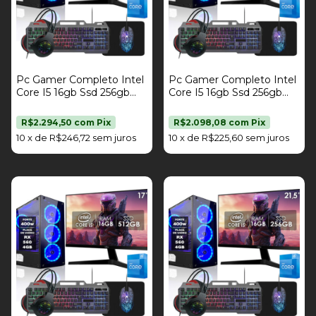
Pc Gamer Completo Intel
Pc Gamer Completo Intel
Core I5 16gb Ssd 256gb
Core I5 16gb Ssd 256gb
Placa De Vídeo Rx 560
Placa De Vídeo Rx 560
4gb Kit Gamer Monitor
4gb Kit Gamer Monitor 17"
R$2.294,50
com
Pix
R$2.098,08
com
Pix
23" Fonte 400W Strong
Fonte 400W Strong Tech
10
x
de
R$246,72
sem juros
10
x
de
R$225,60
sem juros
Tech