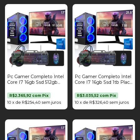
Pc Gamer Completo Intel
Pc Gamer Completo Intel
Core I7 16gb Ssd 512gb
Core I7 16gb Ssd 1tb Placa
Placa De Vídeo Rx 560
De Vídeo Rx 560 4gb Kit
4gb Kit Gamer Monitor 17"
Gamer Monitor 21,5" Fonte
R$2.365,92
com
Pix
R$3.035,52
com
Pix
Fonte 400W Strong Tech
400W Strong Tech
10
x
de
R$254,40
sem juros
10
x
de
R$326,40
sem juros