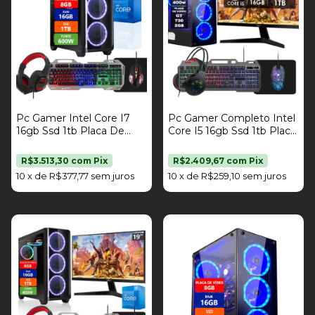
Pc Gamer Intel Core I7
Pc Gamer Completo Intel
16gb Ssd 1tb Placa De
Core I5 16gb Ssd 1tb Placa
Vídeo Rx 580 8gb Kit
De Vídeo Gt 730 2gb Kit
Gamer Fonte 400W
Gamer Monitor 19" Fonte
R$3.513,30
com
Pix
R$2.409,67
com
Pix
Strong Tech
400W Strong Tech
10
x
de
R$377,77
sem juros
10
x
de
R$259,10
sem juros