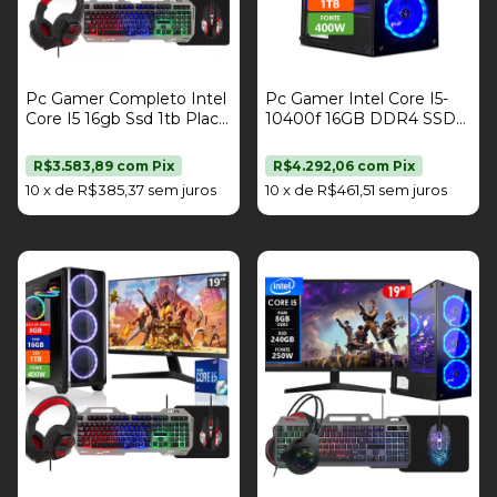
Pc Gamer Completo Intel
Pc Gamer Intel Core I5-
Core I5 16gb Ssd 1tb Placa
10400f 16GB DDR4 SSD
De Vídeo Rx 580 8gb Kit
1TB Radeon RX 580 8GB
Gamer Monitor 19" Fonte
Fonte 400W Strong Tech
R$3.583,89
com
Pix
R$4.292,06
com
Pix
400W Strong Tech
10
x
de
R$385,37
sem juros
10
x
de
R$461,51
sem juros