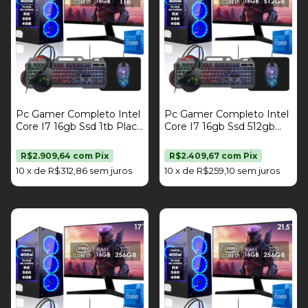
Pc Gamer Completo Intel
Pc Gamer Completo Intel
Core I7 16gb Ssd 1tb Placa
Core I7 16gb Ssd 512gb
De Vídeo Rx 560 4gb Kit
Placa De Vídeo Rx 560
Gamer Monitor 17" Fonte
4gb Kit Gamer Monitor 19"
R$2.909,64
com
Pix
R$2.409,67
com
Pix
400W Strong Tech
Fonte 400W Strong Tech
10
x
de
R$312,86
sem juros
10
x
de
R$259,10
sem juros