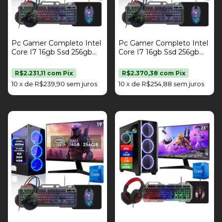
Pc Gamer Completo Intel
Pc Gamer Completo Intel
Core I7 16gb Ssd 256gb
Core I7 16gb Ssd 256gb
Placa De Vídeo Rx 560
Placa De Vídeo Rx 560
4gb Kit Gamer Monitor 17"
4gb Kit Gamer Monitor
R$2.231,11
com
Pix
R$2.370,38
com
Pix
Fonte 400W Strong Tech
21,5" Fonte 400W Strong
10
x
de
R$239,90
sem juros
10
x
de
R$254,88
sem juros
Tech