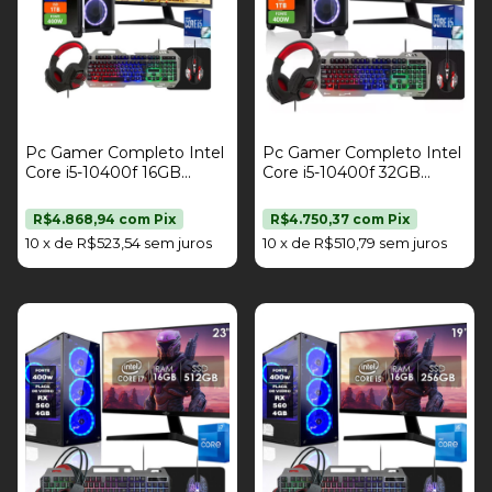
Pc Gamer Completo Intel
Pc Gamer Completo Intel
Core i5-10400f 16GB
Core i5-10400f 32GB
DDR4 SSD 1TB Radeon
DDR4 SSD 1TB Radeon
RX 580 8GB Fonte 400w
RX 580 8GB Fonte 400w
R$4.868,94
com
Pix
R$4.750,37
com
Pix
Monitor 23" Kit Gamer
Monitor 19" Kit Gamer
10
x
de
R$523,54
sem juros
10
x
de
R$510,79
sem juros
Strong Tech
Strong Tech