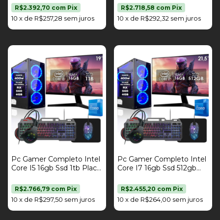
4gb Kit Gamer Monitor
Gamer Monitor 17" Fonte
R$2.392,70
com
Pix
R$2.718,58
com
Pix
21,5" Fonte 400W Strong
400W Strong Tech
10
x
de
R$257,28
sem juros
10
x
de
R$292,32
sem juros
Tech
Pc Gamer Completo Intel
Pc Gamer Completo Intel
Core I5 16gb Ssd 1tb Placa
Core I7 16gb Ssd 512gb
De Vídeo Rx 560 4gb Kit
Placa De Vídeo Rx 560
Gamer Monitor 19" Fonte
4gb Kit Gamer Monitor
R$2.766,79
com
Pix
R$2.455,20
com
Pix
400W Strong Tech
21,5" Fonte 400W Strong
10
x
de
R$297,50
sem juros
10
x
de
R$264,00
sem juros
Tech