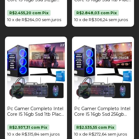
Placa De Vídeo Rx 560
De Vídeo Rx 560 4gb Kit
4gb Kit Gamer Monitor
Gamer Monitor 21,5" Fonte
R$2.455,20
com
Pix
R$2.848,03
com
Pix
23" Fonte 400W Strong
400W Strong Tech
10
x
de
R$264,00
sem juros
10
x
de
R$306,24
sem juros
Tech
Pc Gamer Completo Intel
Pc Gamer Completo Intel
Core I5 16gb Ssd 1tb Placa
Core I5 16gb Ssd 256gb
De Vídeo Rx 560 4gb Kit
Placa De Vídeo Gtx 1060
Gamer Monitor 23" Fonte
5gb Kit Gamer Monitor 19"
R$2.937,31
com
Pix
R$2.535,55
com
Pix
400W Strong Tech
Fonte 400W Strong Tech
10
x
de
R$315,84
sem juros
10
x
de
R$272,64
sem juros