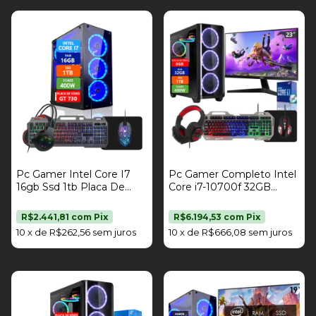
Pc Gamer Intel Core I7
Pc Gamer Completo Intel
16gb Ssd 1tb Placa De
Core i7-10700f 32GB
Vídeo Gt 730 2gb Kit
DDR4 SSD 1TB Radeon
Gamer Fonte 400W
RX 580 8GB Fonte 400w
R$2.441,81
com
Pix
R$6.194,53
com
Pix
Strong Tech
Monitor 23" Kit Gamer
10
x
de
R$262,56
sem juros
10
x
de
R$666,08
sem juros
Strong Tech