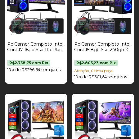
Pc Gamer Completo Intel
Pc Gamer Completo Intel
Core I7 16gb Ssd 1tb Placa
Core I5 8gb Ssd 240gb Kit
De Vídeo Gt 730 2gb Kit
Gamer Monitor 21,5"
Gamer Monitor 21,5" Fonte
Strong Tech
R$2.758,75
com
Pix
R$2.805,23
com
Pix
400W Strong Tech
10
x
de
R$296,64
sem juros
Atenção, última peça!
10
x
de
R$301,64
sem juros