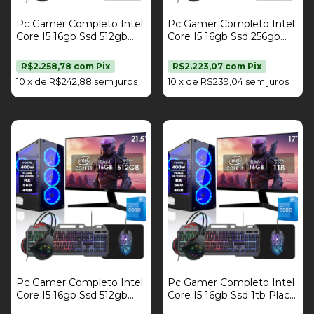
Pc Gamer Completo Intel
Pc Gamer Completo Intel
Core I5 16gb Ssd 512gb
Core I5 16gb Ssd 256gb
Placa De Vídeo Rx 560
Placa De Vídeo Rx 560
4gb Kit Gamer Monitor 17"
4gb Kit Gamer Monitor
R$2.258,78
com
Pix
R$2.223,07
com
Pix
Fonte 400W Strong Tech
21,5" Fonte 400W Strong
10
x
de
R$242,88
sem juros
10
x
de
R$239,04
sem juros
Tech
Pc Gamer Completo Intel
Pc Gamer Completo Intel
Core I5 16gb Ssd 512gb
Core I5 16gb Ssd 1tb Placa
Placa De Vídeo Rx 560
De Vídeo Rx 560 4gb Kit