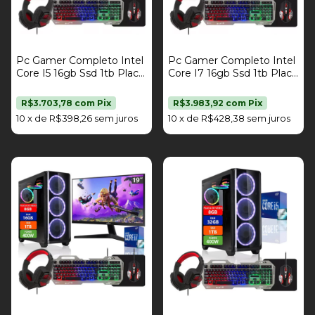
Pc Gamer Completo Intel
Pc Gamer Completo Intel
Core I5 16gb Ssd 1tb Placa
Core I7 16gb Ssd 1tb Placa
De Vídeo Rx 580 8gb Kit
De Vídeo Rx 580 8gb Kit
Gamer Monitor 21,5" Fonte
Gamer Monitor 19" Fonte
R$3.703,78
com
Pix
R$3.983,92
com
Pix
400W Strong Tech
400W Strong Tech
10
x
de
R$398,26
sem juros
10
x
de
R$428,38
sem juros