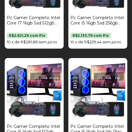
Pc Gamer Completo Intel
Pc Gamer Completo Intel
Core I7 16gb Ssd 512gb
Core I5 16gb Ssd 256gb
Placa De Vídeo Rx 560
Placa De Vídeo Rx 560
4gb Kit Gamer Monitor
4gb Kit Gamer Monitor 19"
R$2.621,26
com
Pix
R$2.133,79
com
Pix
23" Fonte 400W Strong
Fonte 400W Strong Tech
10
x
de
R$281,86
sem juros
10
x
de
R$229,44
sem juros
Tech
Pc Gamer Completo Intel
Pc Gamer Completo Intel
Core I5 16gb Ssd 512gb
Core I5 16gb Ssd 1tb Placa