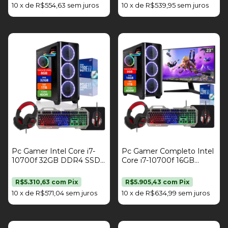
10
x
de
R$554,63
sem juros
10
x
de
R$539,95
sem juros
Strong Tech
Pc Gamer Intel Core i7-
Pc Gamer Completo Intel
10700f 32GB DDR4 SSD
Core i7-10700f 16GB
1TB Radeon Rx 580 8GB
DDR4 SSD 1TB Radeon
Fonte 400W Kit Gamer
RX 580 8GB Fonte 400w
R$5.310,63
com
Pix
R$5.905,43
com
Pix
Strong Tech
Monitor 23" Kit Gamer
10
x
de
R$571,04
sem juros
10
x
de
R$634,99
sem juros
Strong Tech