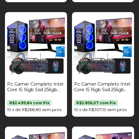
Pc Gamer Completo Intel
Pc Gamer Completo Intel
Core I5 16gb Ssd 256gb
Core I5 16gb Ssd 256gb
Placa De Vídeo Gtx 1060
Placa De Vídeo Gtx 1060
5gb Kit Gamer Monitor 17"
5gb Kit Gamer Monitor
R$2.499,84
com
Pix
R$2.856,07
com
Pix
Fonte 400W Strong Tech
21,5" Fonte 400W Strong
10
x
de
R$268,80
sem juros
10
x
de
R$307,10
sem juros
Tech