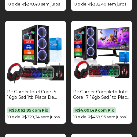
400W Strong Tech
400W Strong Tech
10
x
de
R$278,40
sem juros
10
x
de
R$302,40
sem juros
Pc Gamer Intel Core I5
Pc Gamer Completo Intel
16gb Ssd 1tb Placa De
Core I7 16gb Ssd 1tb Placa
Vídeo Rx 580 8gb Kit
De Vídeo Rx 580 8gb Kit
Gamer Fonte 400W
Gamer Monitor 21,5" Fonte
R$3.062,85
com
Pix
R$4.091,49
com
Pix
Strong Tech
400W Strong Tech
10
x
de
R$329,34
sem juros
10
x
de
R$439,95
sem juros