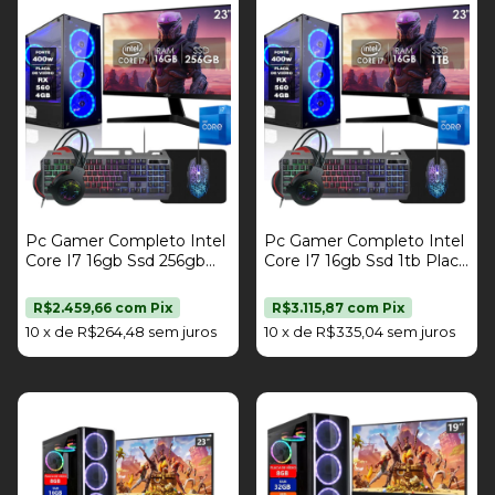
Pc Gamer Completo Intel
Pc Gamer Completo Intel
Core I7 16gb Ssd 256gb
Core I7 16gb Ssd 1tb Placa
Placa De Vídeo Rx 560
De Vídeo Rx 560 4gb Kit
4gb Kit Gamer Monitor
Gamer Monitor 23" Fonte
R$2.459,66
com
Pix
R$3.115,87
com
Pix
23" Fonte 400W Strong
400W Strong Tech
10
x
de
R$264,48
sem juros
10
x
de
R$335,04
sem juros
Tech