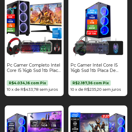
Pc Gamer Completo Intel
Pc Gamer Intel Core I5
Core I5 16gb Ssd 1tb Placa
16gb Ssd 1tb Placa De
De Vídeo Rx 580 8gb Kit
Vídeo Gt 730 2gb Kit
Gamer Monitor 23" Fonte
Gamer Fonte 400W
R$4.034,16
com
Pix
R$2.187,36
com
Pix
400W Strong Tech
Strong Tech
10
x
de
R$433,78
sem juros
10
x
de
R$235,20
sem juros