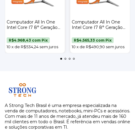
Computador All In One
Computador All In One
Intel Core I7 8° Geração
Intel Core I7 8° Geração
32gb Ddr4 Ssd 1tb Tela
16gb Ddr4 Ssd 1tb Tela
21,5" Strong Tech
23,8" Strong Tech
R$4.968,43
com
Pix
R$4.565,33
com
Pix
10
x
de
R$534,24
sem juros
10
x
de
R$490,90
sem juros
A Strong Tech Brasil é uma empresa especializada na
venda de computadores, notebooks, mini-PCs e acessórios.
Com mais de 11 anos de mercado, já atendeu mais de 160
mil clientes em todo o Brasil. É referência em vendas online
e soluções corporativas em TI.