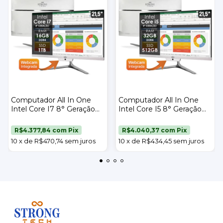
Computador All In One
Computador All In One
Intel Core I7 8° Geração
Intel Core I5 8° Geração
16gb Ddr4 Ssd 1tb Tela
32gb Ddr4 Ssd 512gb Tela
21,5" Strong Tech
21,5" Strong Tech
R$4.377,84
com
Pix
R$4.040,37
com
Pix
10
x
de
R$470,74
sem juros
10
x
de
R$434,45
sem juros