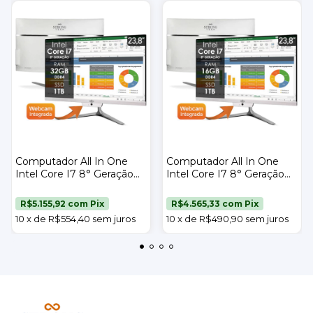
Computador All In One
Computador All In One
Intel Core I7 8° Geração
Intel Core I7 8° Geração
32gb Ddr4 Ssd 1tb Tela
16gb Ddr4 Ssd 1tb Tela
23,8" Strong Tech
23,8" Strong Tech
R$5.155,92
com
Pix
R$4.565,33
com
Pix
10
x
de
R$554,40
sem juros
10
x
de
R$490,90
sem juros