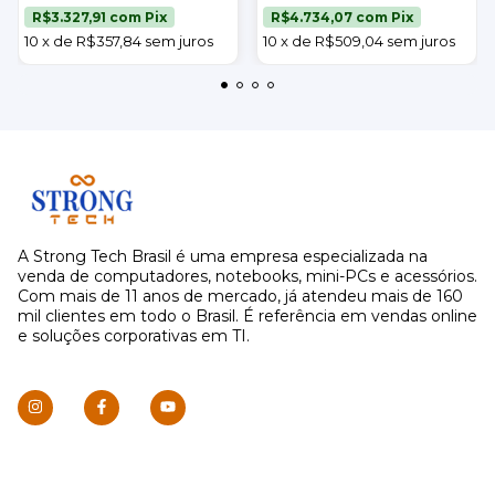
21,5" Strong Tech
23,8" Strong Tech
R$3.327,91
com
Pix
R$4.734,07
com
Pix
10
x
de
R$357,84
sem juros
10
x
de
R$509,04
sem juros
A Strong Tech Brasil é uma empresa especializada na
venda de computadores, notebooks, mini-PCs e acessórios.
Com mais de 11 anos de mercado, já atendeu mais de 160
mil clientes em todo o Brasil. É referência em vendas online
e soluções corporativas em TI.