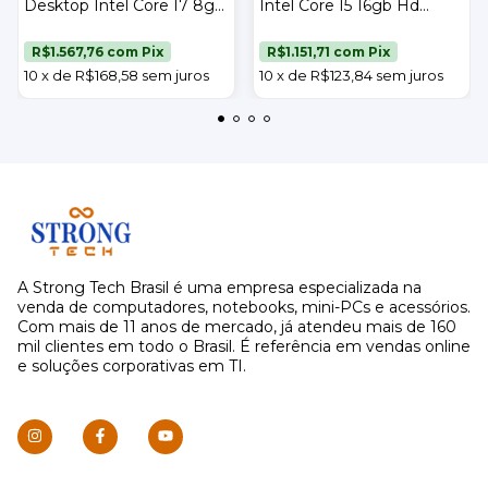
Desktop Intel Core I7 8gb
Intel Core I5 16gb Hd
Ssd 256gb Teclado Mouse
500gb Teclado Mouse e
e Monitor 23" Strong Tech
Monitor 17" Strong Tech
R$1.567,76
com
Pix
R$1.151,71
com
Pix
10
x
de
R$168,58
sem juros
10
x
de
R$123,84
sem juros
A Strong Tech Brasil é uma empresa especializada na
venda de computadores, notebooks, mini-PCs e acessórios.
Com mais de 11 anos de mercado, já atendeu mais de 160
mil clientes em todo o Brasil. É referência em vendas online
e soluções corporativas em TI.