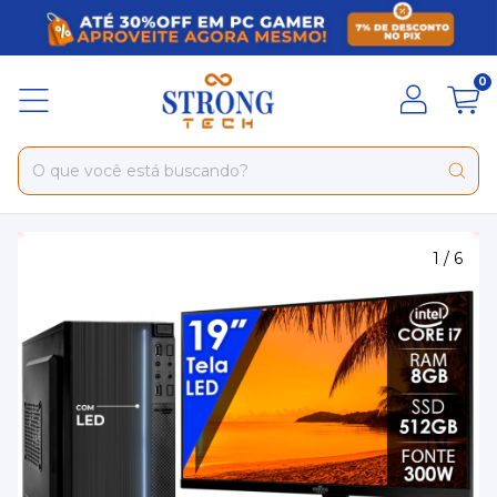
0
1
/
6